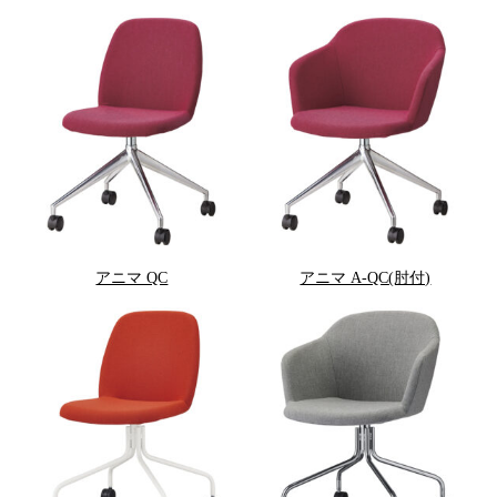
アニマ QC
アニマ A-QC(肘付)