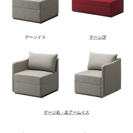
デージイス
デージ2P
デージ右・左アームイス