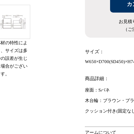
カ
お見積
（ご
部材の特性によ
り、サイズは多
サイズ：
少の誤差が生じ
W650×D700(SD450)×H7
る場合がござい
ます。
商品詳細：
座面：Sバネ
木台輪：ブラウン・プ
クッション付き(固定なし
アームについて