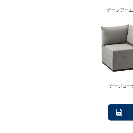
デージアー
デージコー