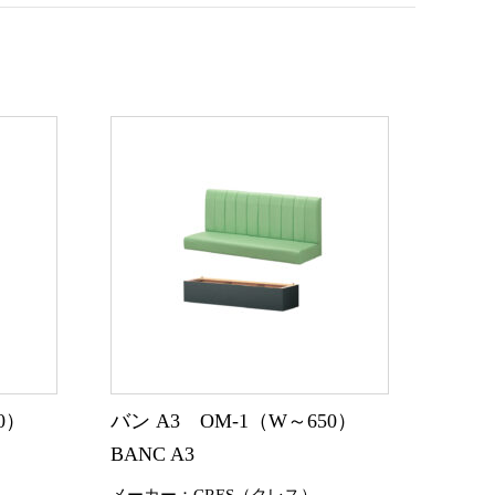
0）
バン A3 OM-1（W～650）
BANC A3