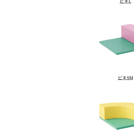
ピキL
ピキSM