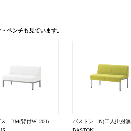
ァ・ベンチも見ています。
ス BM(背付W1200)
バストン N(二人掛肘
US
BASTON