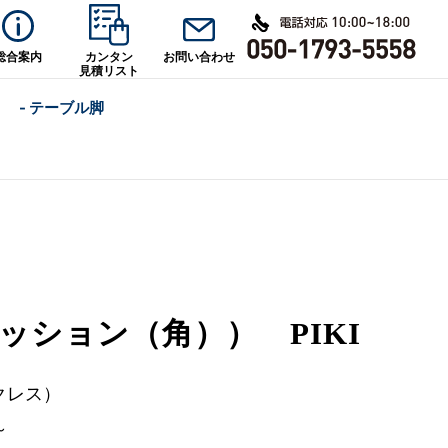
総合案内
カンタン
お問い合わせ
見積リスト
- テーブル脚
クッション（角）） PIKI
クレス）
～