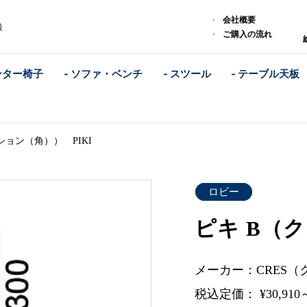
）
会社概要
最
ご購入の流れ
ンター椅子
- ソファ・ベンチ
- スツール
- テーブル天板
ション（角）） PIKI
ロビー
ピキ B（
メーカー：CRES（
税込定価： ¥30,910