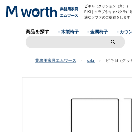
ピキ B（クッション（角）
PIKI｜クラブやキャバクラに
適なソファのご提案をします
商品を探す
- 木製椅子
- 金属椅子
- カウ
業務用家具エムワース
sofa
ピキ B（クッ