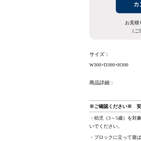
カ
お見積
（ご
サイズ：
W300×D300×H300
商品詳細：
※ご確認ください※ 
・幼児（3～5歳）を対
いでください。
・ブロックに立って遊