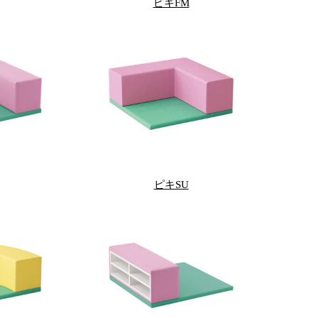
ピキFM
ピキSU