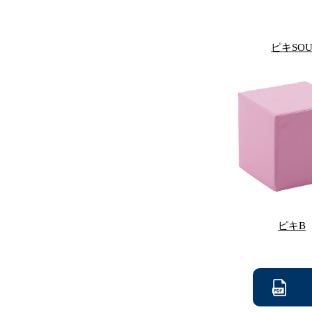
ピキSO
ピキB