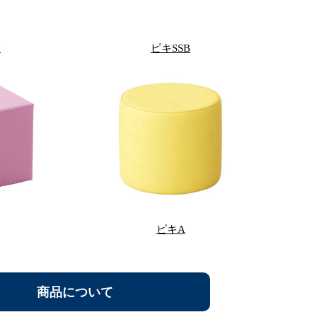
U
ピキSSB
ピキA
商品について