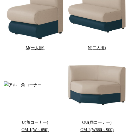
M(一人掛)
N(二人掛)
U(角コーナー)
OU(扇コーナー)
OM-1(W～650)
OM-2(W660～900)