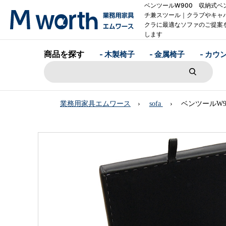
ベンツールW900 収納式ベ
チ兼スツール｜クラブやキャ
クラに最適なソファのご提案
します
商品を探す
- 木製椅子
- 金属椅子
- カウ
業務用家具エムワース
sofa
ベンツールW