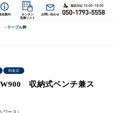
総合案内
カンタン
お問い合わせ
見積リスト
- テーブル脚
和食店
W900 収納式ベンチ兼ス
ムワース）