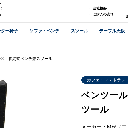
ン
会社概要
バ
を
ご購入の流れ
ンター椅子
- ソファ・ベンチ
- スツール
- テーブル天板
900 収納式ベンチ兼スツール
カフェ・レストラン
ベンツール
ツール
メーカー：MW（エ