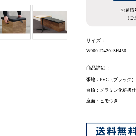
お見積
（ご
サイズ：
W900×D420×SH450
商品詳細：
張地：PVC（ブラック）
台輪：メラミン化粧板
座面：ヒモつき