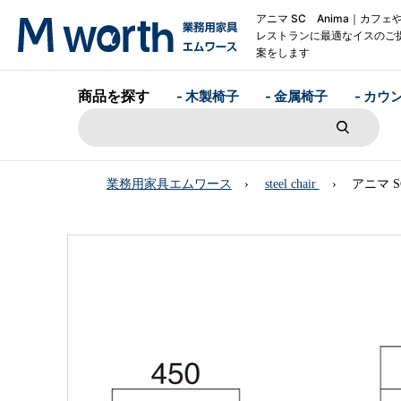
アニマ SC Anima｜カフェ
レストランに最適なイスのご
案をします
商品を探す
- 木製椅子
- 金属椅子
- カウ
業務用家具エムワース
steel chair
アニマ S