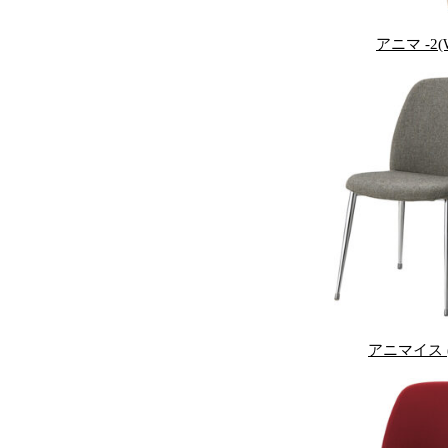
アニマ -2(
アニマイス (