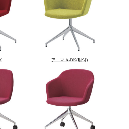
K
アニマ A-DK(肘付)