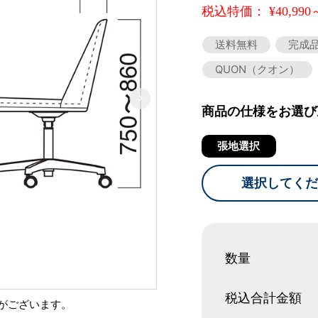
税込特価： ¥40,990
送料無料
完成
QUON（クオン）
商品の仕様をお選び
張地選択
選択してくだ
数量
税込合計
金額
がございます。