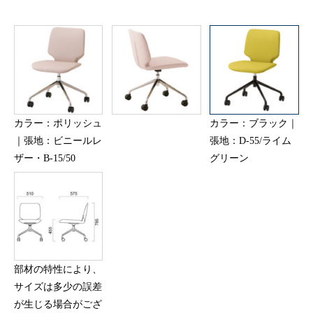
カラー：ポリッシュ
カラー：ブラック｜
｜張地：ビニールレ
張地：D-55/ライム
ザー・B-15/50
グリーン
部材の特性により、
サイズは多少の誤差
が生じる場合がござ