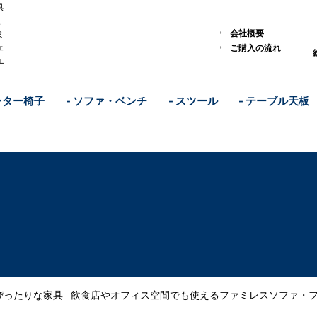
具
使
会社概要
ミ
ェ
ご購入の流れ
エ
ンター椅子
- ソファ・ベンチ
- スツール
- テーブル天板
ぴったりな家具 | 飲食店やオフィス空間でも使えるファミレスソファ・