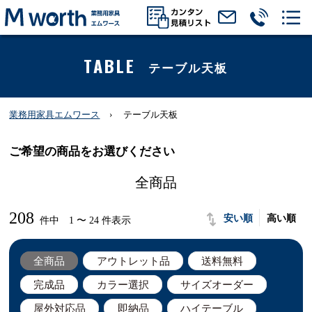
TABLE
テーブル天板
業務用家具エムワース
テーブル天板
ご希望の商品をお選びください
全商品
208
安い順
高い順
件中 1 〜 24 件表示
全商品
アウトレット品
送料無料
完成品
カラー選択
サイズオーダー
屋外対応品
即納品
ハイテーブル