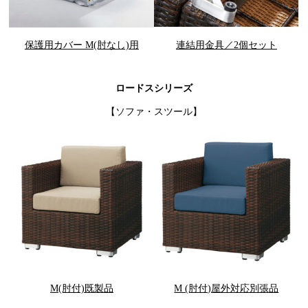
保護用カバー M(肘なし)用
連結用金具／2個セット
ロードスシリーズ
【ソファ・スツール】
M(肘付)既製品
M (肘付)屋外対応別張品